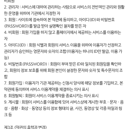
비회원
대학소식
2. 관리자 : 서비스에 대하여 관리하는 사람으로 서비스의 전반적인 관리와 원활
한 운영을 위하여 기관에서 지정한 자
학습보기
3. 회원 : 사이트에 접속하여 본 약관에 동의하고, 아이디(ID)와 비밀번호
학습자료실
(PASSWORD)를 발급 받아 실명확인 절차를 받은 자
기자단소식
4. 비회원 : 회원 가입을 하지 않고 홈페이지에서 제공하는 서비스를 이용하는
자
5. 아이디(ID) : 회원 식별과 회원의 서비스 이용을 위하여 이용자가 선정하고
참여하기
관리자가 승인하는 영문자와 숫자의 조합(이용자는 하나의 ID만 발급, 이용 가
능)
희망강좌신청
6. 비밀번호(PASSWORD) : 회원이 부여 받은 ID와 일치된 회원임을 확인하
자주묻는질문
고, 회원의 정보 보호를 위해 회원 본인이 설정한 문자와 숫자 및 특수문자의 조
합
1:1온라인상담
7. 회원가입 : 이용자가 기관 제공하는 신청서 양식에 해당 정보를 기입하고, 본
자치동아리
약관에 동의하여 서비스 이용계약을 체결하는 의사 표시
8. 회원탈퇴 : 회원이 서비스 이용계약을 종료시키는 의사 표시
9. 게시물 : 회원이 서비스를 이용함에 있어 서비스상에 게시한 부호ㆍ문자ㆍ음
성ㆍ음향ㆍ화상ㆍ동영상 등의 정보 형태의 글, 사진, 동영상 및 각종 파일과 링
크 등
제3조 (약관의 효력과 변경)