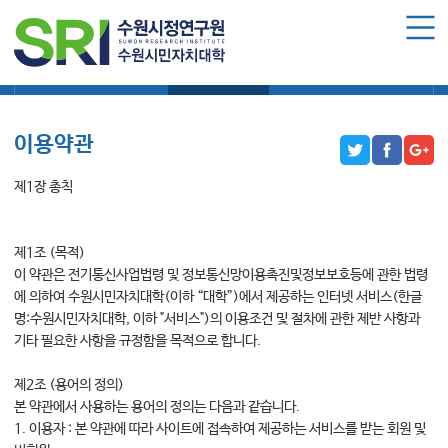
로그인
회원가입
마이페이지
개인정보 처리방침
이용약관
이메일무단수집거부
수원시민자치대학 소개
수원시민자치대학 소개
이용약관
대학장 인사말
함께 걸어온 길
제1장 총칙
함께하는 곳
제1조 (목적)
수강신청
이 약관은 전기통신사업법령 및 정보통신망이용촉진및정보보호등에 관한 법령
에 의하여 수원시민자치대학(이하 “대학”)에서 제공하는 인터넷 서비스(한글
학습과정 소개
명:수원시민자치대학, 이하 "서비스")의 이용조건 및 절차에 관한 제반 사항과
기타 필요한 사항을 규정함을 목적으로 합니다.
모집요강
수강신청하기
제2조 (용어의 정의)
본 약관에서 사용하는 용어의 정의는 다음과 같습니다.
공지사항
1. 이용자 : 본 약관에 따라 사이트에 접속하여 제공하는 서비스를 받는 회원 및