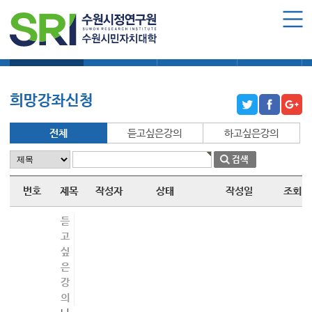
로그인
회원가입
마이페이지
희망강좌신청
자주묻는질문
1:1온라인상담
자치동아리
수원시민자치대학 소개
수원시민자치대학 소개
희망강좌신청
대학장 인사말
함께 걸어온 길
전체
듣고싶은강의
하고싶은강의
함께하는 곳
수강신청
번호
제목
작성자
상태
작성일
조회
학습과정 소개
듣
고
모집요강
싶
수강신청하기
은
강
공지사항
의