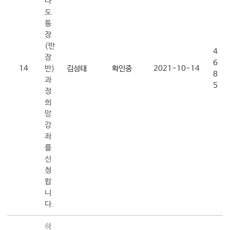
나
대학소식
도
통
학습보기
장
학습자료실
(반
4
장
기자단소식
6
14
반)
김성태
확인중
2021-10-14
8
과
참여하기
5
정
희
희망강좌신청
망
자주묻는질문
강
좌
1:1온라인상담
를
자치동아리
신
청
합
니
다.
하