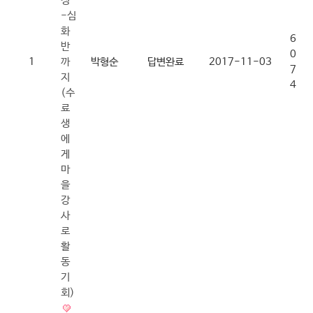
정
-심
화
6
반
0
1
까
박형순
답변완료
2017-11-03
7
지
4
(수
료
생
에
게
마
을
강
사
로
활
동
기
회)