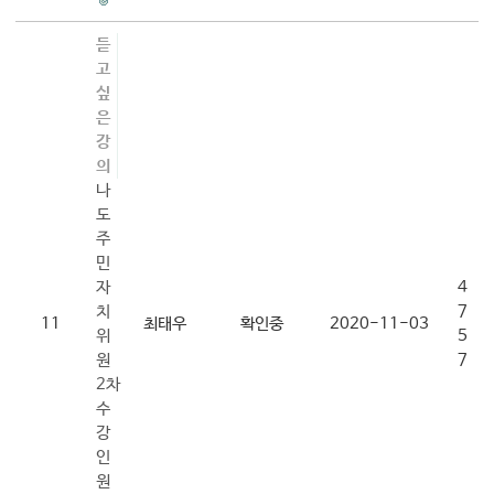
듣
고
싶
은
강
의
나
도
주
민
자
4
치
7
11
최태우
확인중
2020-11-03
위
5
원
7
2차
수
강
인
원