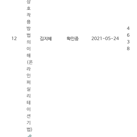
상
호
작
용
방
4
법
6
12
김지혜
확인중
2021-05-24
의
3
이
8
해
(온
라
인
퍼
실
리
테
이
션
기
법)