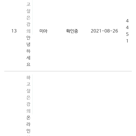
고
싶
은
4
강
4
13
의
미아
확인중
2021-08-26
5
안
1
녕
하
세
요
하
고
싶
은
강
의
온
라
인