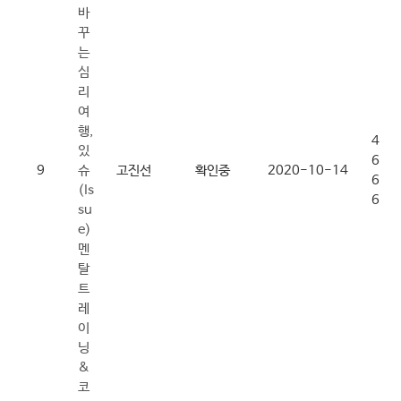
바
꾸
는
심
리
여
행,
4
있
6
9
슈
고진선
확인중
2020-10-14
6
(Is
6
su
e)
멘
탈
트
레
이
닝
&
코