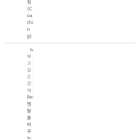
칭
(C
oa
chi
n
g)
하
고
싶
은
강
의
Re:
멘
탈
을
바
꾸
는