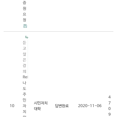
증
원
요
청
듣
고
싶
은
강
의
Re:
나
도
주
4
민
시민자치
7
10
자
답변완료
2020-11-06
대학
0
치
9