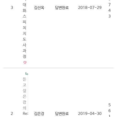
대
7
3
김선옥
답변완료
2018-07-29
화.
4
스
3
피
치
지
도
사
과
정
듣
고
싶
은
강
5
의
6
2
Re:
김은경
답변완료
2019-04-30
1