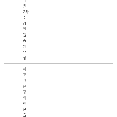
위
원
2차
수
강
인
원
증
원
요
청
하
고
싶
은
강
의
멘
탈
을