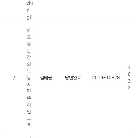
chi
n
g)
하
고
싶
은
강
의
4
노
6
7
동
김태균
답변완료
2019-10-28
3
자
2
민
주
시
민
교
육