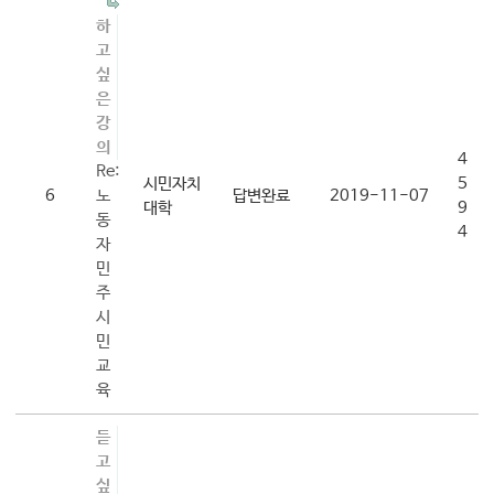
하
고
싶
은
강
의
4
Re:
시민자치
5
6
노
답변완료
2019-11-07
대학
9
동
4
자
민
주
시
민
교
육
듣
고
싶