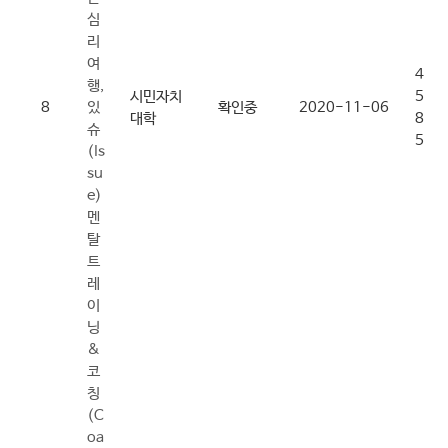
심
리
여
4
행,
시민자치
5
8
있
확인중
2020-11-06
대학
8
슈
5
(Is
su
e)
멘
탈
트
레
이
닝
&
코
칭
(C
oa