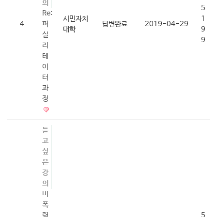
의
5
Re:
시민자치
1
4
퍼
답변완료
2019-04-29
대학
9
실
9
리
테
이
터
과
정
듣
고
싶
은
강
의
비
폭
력
5