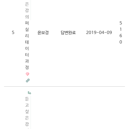
은
강
의
퍼
5
실
1
5
윤보경
답변완료
2019-04-09
리
6
테
0
이
터
과
정
듣
고
싶
은
강