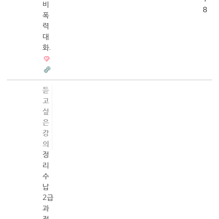
비
8
폭
력
대
화.
듣
고
싶
은
강
의
정
리
수
납
2급
과