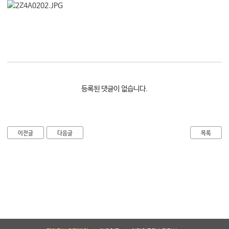
대학소식
학습보기
학습자료실
기자단소식
참여하기
등록된 댓글이 없습니다.
희망강좌신청
자주묻는질문
이전글
다음글
목록
1:1온라인상담
자치동아리