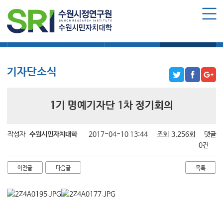
로그인
회원가입
마이페이지
대학소식
학습보기
학습자료실
기자단소식
수원시민자치대학 소개
수원시민자치대학 소개
기자단소식
대학장 인사말
함께 걸어온 길
1기 명예기자단 1차 정기회의
함께하는 곳
수강신청
작성자
수원시민자치대학
2017-04-10 13:44
조회
3,256회
댓글
0건
학습과정 소개
이전글
다음글
목록
모집요강
수강신청하기
공지사항