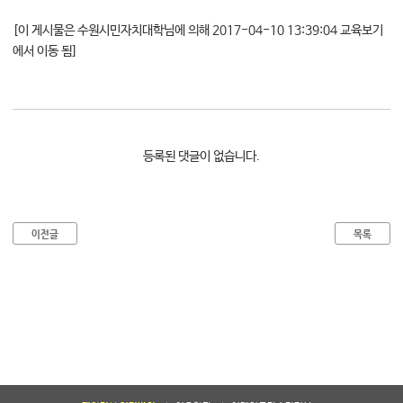
대학소식
[이 게시물은 수원시민자치대학님에 의해 2017-04-10 13:39:04 교육보기
학습보기
에서 이동 됨]
학습자료실
기자단소식
참여하기
등록된 댓글이 없습니다.
희망강좌신청
자주묻는질문
이전글
목록
1:1온라인상담
자치동아리