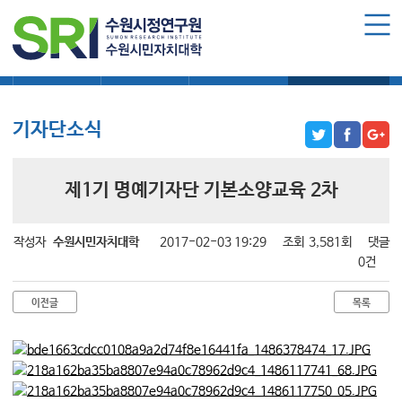
로그인
회원가입
마이페이지
대학소식
학습보기
학습자료실
기자단소식
수원시민자치대학 소개
수원시민자치대학 소개
기자단소식
대학장 인사말
함께 걸어온 길
제1기 명예기자단 기본소양교육 2차
함께하는 곳
수강신청
작성자
수원시민자치대학
2017-02-03 19:29
조회
3,581회
댓글
0건
학습과정 소개
이전글
목록
모집요강
수강신청하기
공지사항