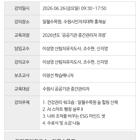
대학소식
강의일시
2026.06.26(금요일) 09:30~17:50
학습보기
강의장소
일월수목원, 수원시민자치대학 홍재실
학습자료실
기자단소식
교육과정
2026년도 ‘공공기관 중간관리자 과정’
담임교수
이성영 산림치유지도사, 조수현, 신지영
참여하기
강의교수
이성영 산림치유지도사, 조수현, 신지영
희망강좌신청
자주묻는질문
보조교사
이정선 학습매니저
1:1온라인상담
교육대상
수원시 공공기관 중간관리자
자치동아리
강의주제
1. 건강관리 워크숍 : 일월수목원 숲 힐링 산책
2. AI 스마트 행정 실무 II
3. 나와 조직을 바꾸는 ESG 마인드 셋
4. 수료식 및 소감 나눔