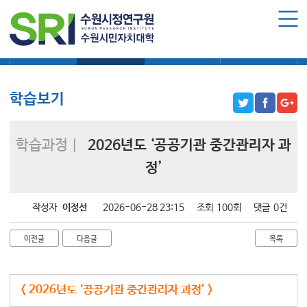
로그인
회원가입
마이페이지
대학소식
학습보기
학습자료실
기자단소식
수원시민자치대학 소개
수원시민자치대학 소개
학습보기
대학장 인사말
함께 걸어온 길
학습과정 |
2026년도 ‘공공기관 중간관리자 과
함께하는 곳
정’
수강신청
작성자
이정선
2026-06-28 23:15
조회
100회
댓글
0건
학습과정 소개
모집요강
이전글
다음글
목록
수강신청하기
< 2026년도 ‘공공기관 중간관리자 과정’ >
공지사항