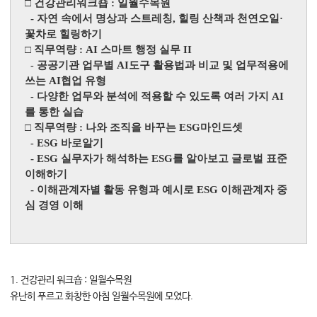
□
건강관리워크숍
:
일월수목원
- 자연 속에서 명상과 스트레칭
,
힐링 산책과 천연오일
·
꽃차로 힐링하기
□
직무역량
: AI
스마트 행정 실무
II
공공기관 업무별
AI
도구 활용법과 비교 및 업무적용에
-
쓰는
AI
협업 유형
다양한 업무와 분석에 적용할 수 있도록 여러 가지
AI
-
를 통한 실습
□
직무역량
:
나와 조직을 바꾸는
ESG
마인드셋
ESG
바로알기
-
- ESG
실무자가 해석하는
ESG
를 알아보고 글로벌 표준
이해하기
- 이해관계자별 활동 유형과 예시로 ESG 이해관계자 중
심 경영 이해
1. 건강관리 워크숍 : 일월수목원
유난히 푸르고 화창한 아침 일월수목원에 모였다.