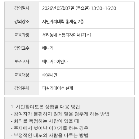
대학소식
강의일시
2026년 05월07일 (목요일) 13:30~16:30
학습보기
강의장소
시민자치대학 홍재실 2층
학습자료실
기자단소식
교육과정
우리동네 소통디자이너(기초)
담임교수
배나리
참여하기
보조교사
매니저 : 이안나
희망강좌신청
자주묻는질문
교육대상
수원시민
1:1온라인상담
강의주제
퍼실리테이션 설계
자치동아리
1. 시민참여토론 상황별 대응 방법
-
참여자가 불편하지 않게 말을 멈추게 하는 방법
-
회의를 독점하는 사람이 있을 때
-
주제에서 벗어난 이야기를 하는 경우
-
부정적인 태도의 사람을 다루는 방법