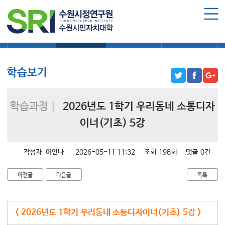
로그인
회원가입
마이페이지
대학소식
학습보기
학습자료실
기자단소식
수원시민자치대학 소개
수원시민자치대학 소개
학습보기
대학장 인사말
함께 걸어온 길
학습과정 |
2026년도 1학기 우리동네 소통디자
함께하는 곳
이너(기초) 5강
수강신청
작성자
이안나
2026-05-11 11:32
조회
198회
댓글
0건
학습과정 소개
모집요강
이전글
다음글
목록
수강신청하기
< 2026년도 1학기 우리동네 소통디자이너(기초) 5강 >
공지사항