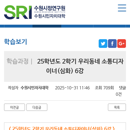
로그인
회원가입
마이페이지
대학소식
학습보기
학습자료실
기자단소식
수원시민자치대학 소개
수원시민자치대학 소개
학습보기
대학장 인사말
함께 걸어온 길
학습과정 |
25학년도 2학기 우리동네 소통디자
함께하는 곳
이너(심화) 6강
수강신청
작성자
수원시민자치대학
2025-10-31 11:46
조회
709회
댓글
학습과정 소개
0건
모집요강
이전글
다음글
목록
수강신청하기
공지사항
< 25학년도 2학기 우리동네 소통디자이너(심화) 6강 >