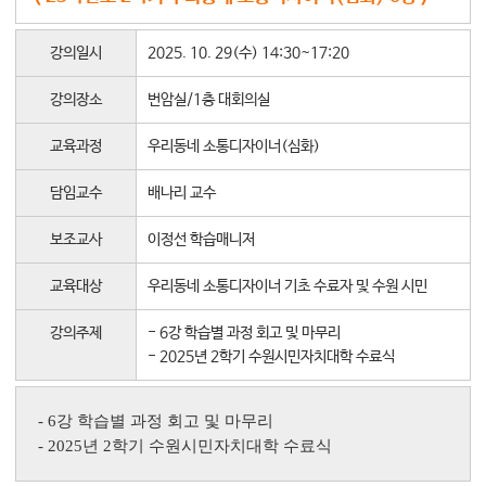
대학소식
강의일시
2025. 10. 29(수) 14:30~17:20
학습보기
학습자료실
강의장소
번암실/1층 대회의실
기자단소식
교육과정
우리동네 소통디자이너(심화)
참여하기
담임교수
배나리 교수
희망강좌신청
보조교사
이정선 학습매니저
자주묻는질문
교육대상
우리동네 소통디자이너 기초 수료자 및 수원 시민
1:1온라인상담
자치동아리
강의주제
- 6강 학습별 과정 회고 및 마무리
- 2025년 2학기 수원시민자치대학 수료식
- 6강 학습별 과정 회고 및 마무리
- 2025년 2학기 수원시민자치대학 수료식