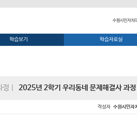
수원시민자치대
학습보기
학습자료실
수원시민자치
대학장 인사말
함께 걸어온 
함께하는 곳
정 |
2025년 2학기 우리동네 문제해결사 과정
작성자
수원시민자