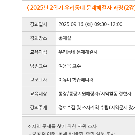
< 2025년 2학기 우리동네 문제해결사 과정(2강)
강의일시
2025.09.16.(화) 09:30~12:00
강의장소
홍재실
교육과정
우리동네 문제해결사
담임교수
여용옥 교수
보조교사
이유미 학습매니저
교육대상
통장/통장지원예정자/지역활동 경험자
강의주제
정보수집 및 조사계획 수립(지역문제 찾
○ 지역 문제를 찾기 위한 자원 조사
- 공공 데이터,
동네 한 바퀴,
주민 설문 조사