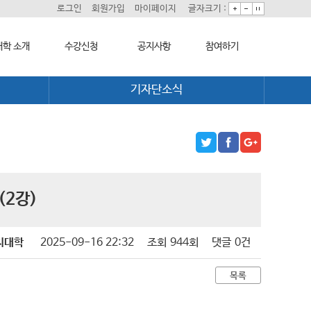
로그인
회원가입
마이페이지
글자크기 :
학 소개
수강신청
공지사항
참여하기
기자단소식
대학 소개
학습과정 소개
대학소식
희망강좌신청
모집요강
학습보기
자주묻는질문
길
수강신청하기
학습자료실
1:1온라인상담
기자단소식
자치동아리
(2강)
치대학
2025-09-16 22:32
조회
944회
댓글
0건
목록