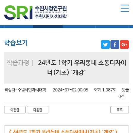
로그인
회원가입
마이페이지
대학소식
학습보기
학습자료실
기자단소식
수원시민자치대학 소개
수원시민자치대학 소개
학습보기
대학장 인사말
함께 걸어온 길
학습과정 |
24년도 1학기 우리동네 소통디자이
함께하는 곳
너(기초) '개강'
수강신청
작성자
수원시민자치대학
2024-07-02 00:05
조회
1,987회
댓글
학습과정 소개
0건
모집요강
이전글
다음글
목록
수강신청하기
공지사항
< 24년도 1학기 우리동네 소통디자이너(기초) '개강' >