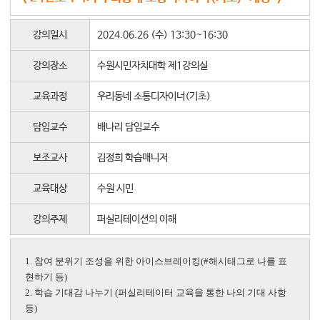
대학소식
강의일시
2024.06.26 (수) 13:30~16:30
학습보기
학습자료실
강의장소
수원시민자치대학 제1강의실
기자단소식
교육과정
우리동네 소통디자이너(기초)
참여하기
담임교수
배나리 담임교수
희망강좌신청
보조교사
김정희 학습매니저
자주묻는질문
교육대상
수원 시민
1:1온라인상담
자치동아리
강의주제
퍼실리테이션의 이해
1. 참여 분위기 조성을 위한 아이스브레이킹(#해시태그로 나를 표
현하기 등)
2. 학습 기대감 나누기 (퍼실리테이터 교육을 통한 나의 기대 사항
등)