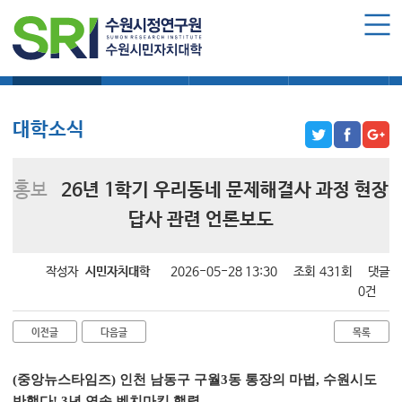
로그인
회원가입
마이페이지
대학소식
학습보기
학습자료실
기자단소식
수원시민자치대학 소개
수원시민자치대학 소개
대학소식
대학장 인사말
함께 걸어온 길
홍보
26년 1학기 우리동네 문제해결사 과정 현장
함께하는 곳
답사 관련 언론보도
수강신청
작성자
시민자치대학
2026-05-28 13:30
조회
431회
댓글
학습과정 소개
0건
모집요강
이전글
다음글
목록
수강신청하기
(
중앙뉴스타임즈)
인천 남동구 구월
3
동 통장의 마법
,
수원시도
공지사항
반했다
! 3
년 연속 벤치마킹 행렬