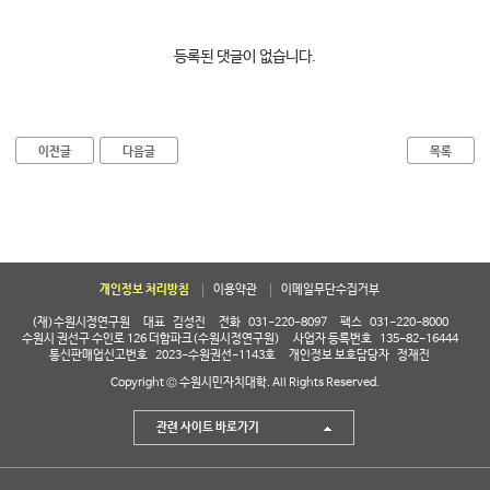
등록된 댓글이 없습니다.
이전글
다음글
목록
개인정보 처리방침
이용약관
이메일무단수집거부
(재)수원시정연구원
대표
김성진
전화
031-220-8097
팩스
031-220-8000
수원시 권선구 수인로 126 더함파크(수원시정연구원)
사업자 등록번호
135-82-16444
통신판매업신고번호
2023-수원권선-1143호
개인정보 보호담당자
정재진
Copyright © 수원시민자치대학. All Rights Reserved.
관련 사이트 바로가기