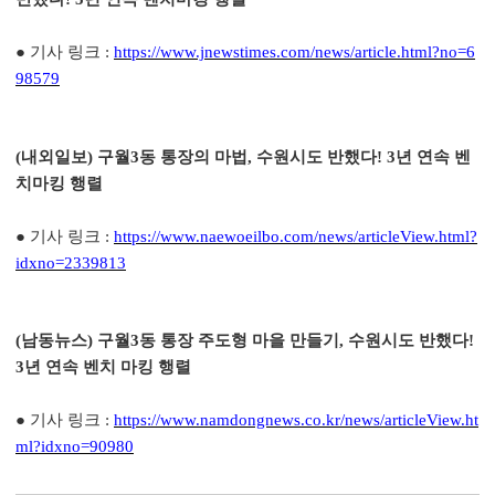
대학소식
● 기사 링크
:
https://www.jnewstimes.com/news/article.html?no=6
학습보기
98579
학습자료실
기자단소식
(
내외일보)
구월
3
동 통장의 마법
,
수원시도 반했다
! 3
년 연속 벤
참여하기
치마킹 행렬
희망강좌신청
● 기사 링크
:
https://www.naewoeilbo.com/news/articleView.html?
idxno=2339813
자주묻는질문
1:1온라인상담
자치동아리
(
남동뉴스)
구월
3
동 통장 주도형 마을 만들기
,
수원시도 반했다
!
3
년 연속 벤치 마킹 행렬
● 기사 링크
:
https://www.namdongnews.co.kr/news/articleView.ht
ml?idxno=90980