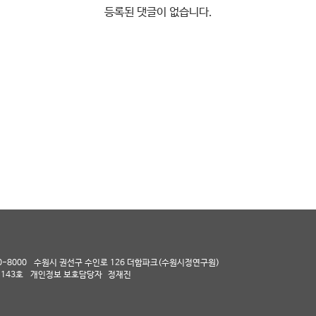
등록된 댓글이 없습니다.
0-8000
수원시 권선구 수인로 126 더함파크(수원시정연구원)
143호
개인정보 보호담당자
정재진