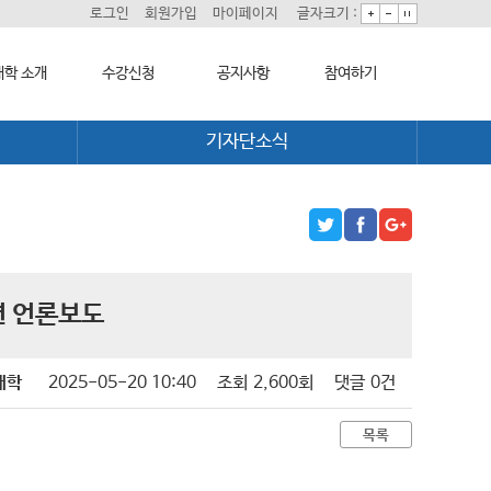
로그인
회원가입
마이페이지
글자크기 :
학 소개
수강신청
공지사항
참여하기
기자단소식
대학 소개
학습과정 소개
대학소식
희망강좌신청
모집요강
학습보기
자주묻는질문
길
수강신청하기
학습자료실
1:1온라인상담
기자단소식
자치동아리
련 언론보도
대학
2025-05-20 10:40
조회
2,600회
댓글
0건
목록