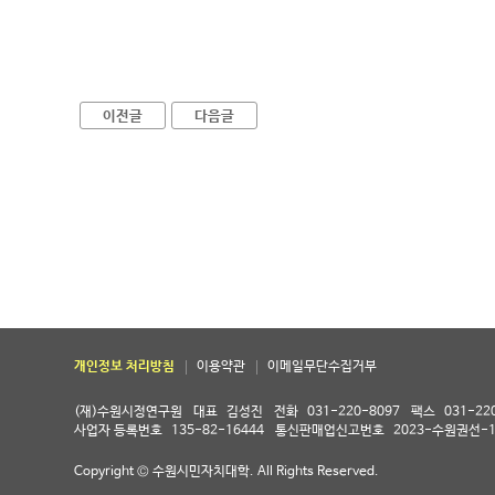
이전글
다음글
개인정보 처리방침
이용약관
이메일무단수집거부
(재)수원시정연구원
대표
김성진
전화
031-220-8097
팩스
031-22
사업자 등록번호
135-82-16444
통신판매업신고번호
2023-수원권선-1
Copyright © 수원시민자치대학. All Rights Reserved.