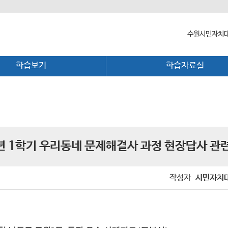
수원시민자치대
학습보기
학습자료실
수원시민자치
대학장 인사말
함께 걸어온 
함께하는 곳
년 1학기 우리동네 문제해결사 과정 현장답사 관
작성자
시민자치