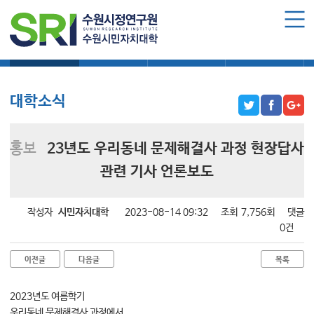
로그인
회원가입
마이페이지
대학소식
학습보기
학습자료실
기자단소식
수원시민자치대학 소개
수원시민자치대학 소개
대학소식
대학장 인사말
함께 걸어온 길
홍보
23년도 우리동네 문제해결사 과정 현장답사
함께하는 곳
관련 기사 언론보도
수강신청
작성자
시민자치대학
2023-08-14 09:32
조회
7,756회
댓글
학습과정 소개
0건
모집요강
이전글
다음글
목록
수강신청하기
2023년도 여름학기
공지사항
우리동네 문제해결사 과정에서