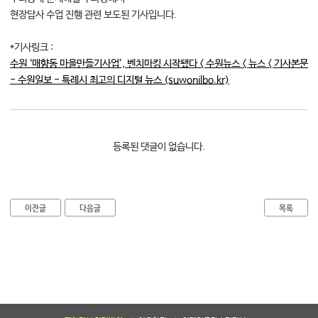
현장답사 수업 진행 관련 보도된 기사입니다.
대학소식
학습보기
*기사링크 :
학습자료실
수원 ‘매향동 마을만들기사업’, 벤치마킹 시작됐다 < 수원뉴스 < 뉴스 < 기사본문
기자단소식
- 수원일보 - 특례시 최고의 디지털 뉴스 (suwonilbo.kr)
참여하기
등록된 댓글이 없습니다.
희망강좌신청
자주묻는질문
1:1온라인상담
이전글
다음글
목록
자치동아리