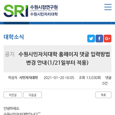
로그인
회원가입
마이페이지
대학소식
학습보기
학습자료실
기자단소식
수원시민자치대학 소개
수원시민자치대학 소개
대학소식
대학장 인사말
함께 걸어온 길
공지
수원시민자치대학 홈페이지 댓글 입력방법
함께하는 곳
변경 안내(1/21일부터 적용)
수강신청
작성자
시민자치대학
2021-01-20 16:05
조회
13,030회
댓글
학습과정 소개
0건
모집요강
이전글
다음글
목록
수강신청하기
안녕하세요.
공지사항
수원시민자치대학입니다^^