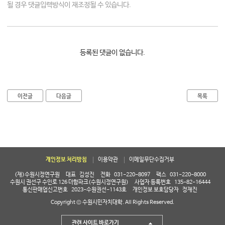
될 경우 댓글입력방식이 재조정될 수 있습니다.
등록된 댓글이 없습니다.
이전글
다음글
목록
개인정보 처리방침
이용약관
이메일무단수집거부
(재)수원시정연구원
대표
김성진
전화
031-220-8097
팩스
031-220-8000
수원시 권선구 수인로 126 더함파크(수원시정연구원)
사업자 등록번호
135-82-16444
통신판매업신고번호
2023-수원권선-1143호
개인정보 보호담당자
정재진
Copyright © 수원시민자치대학. All Rights Reserved.
관련 사이트 바로가기