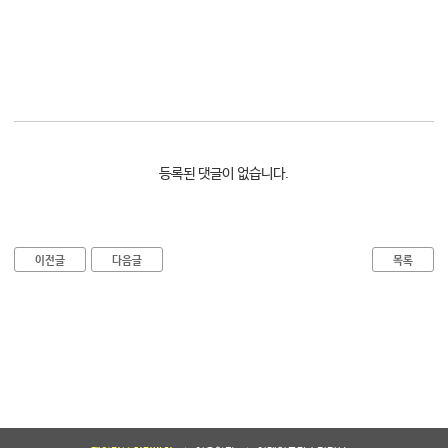
대학소식
학습보기
학습자료실
기자단소식
참여하기
등록된 댓글이 없습니다.
희망강좌신청
자주묻는질문
이전글
다음글
목록
1:1온라인상담
자치동아리