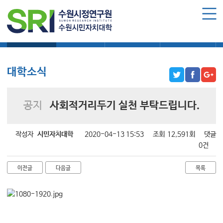
로그인
회원가입
마이페이지
대학소식
학습보기
학습자료실
기자단소식
수원시민자치대학 소개
수원시민자치대학 소개
대학소식
대학장 인사말
함께 걸어온 길
공지
사회적거리두기 실천 부탁드립니다.
함께하는 곳
수강신청
작성자
시민자치대학
2020-04-13 15:53
조회
12,591회
댓글
0건
학습과정 소개
이전글
다음글
목록
모집요강
수강신청하기
공지사항