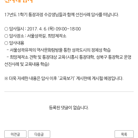
진사례 답사
대학소식
17년도 1학기 통장과정 수강생님들과 함께 선진사례 답사를 떠납니다.
학습보기
학습자료실
○ 답사일시 : 2017. 4. 6.(목) 09:00~18:00
기자단소식
○ 답사장소 : 서울성곽길, 희망제작소
○ 답사내용
- 서울성곽유적의 역사문화탐방을 통한 성곽도시의 정체성 학습
참여하기
- 희망제작소 견학 및 통장대상 교육(시흥시 통장대학, 성북구 통장학교 운영
선진사례 및 교육내용 학습)
희망강좌신청
자주묻는질문
※ 더욱 자세한 내용은 답사 이후 '교육보기' 게시판에 게시될 예정입니다.
1:1온라인상담
자치동아리
등록된 댓글이 없습니다.
이전글
다음글
목록