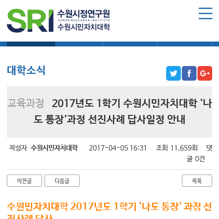
로그인
회원가입
마이페이지
대학소식
학습보기
학습자료실
기자단소식
수원시민자치대학 소개
수원시민자치대학 소개
대학소식
대학장 인사말
함께 걸어온 길
교육과정
2017년도 1학기 수원시민자치대학 '나
함께하는 곳
도 통장'과정 선진사례 답사일정 안내
수강신청
작성자
수원시민자치대학
2017-04-05 16:31
조회
11,659회
댓
학습과정 소개
글
0건
모집요강
이전글
다음글
목록
수강신청하기
수원민자치대학 2017년도 1학기 '나도 통장' 과정 선
공지사항