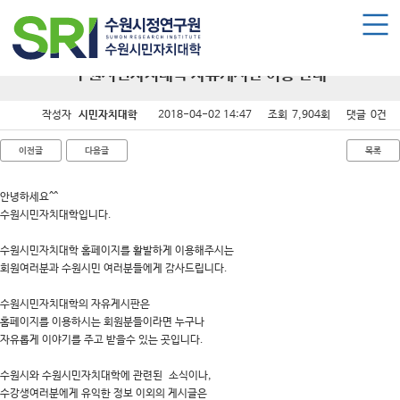
로그인
회원가입
마이페이지
수원시민자치대학 소개
수원시민자치대학 자유게시판 이용 안내
수원시민자치대학 소개
작성자
시민자치대학
2018-04-02 14:47
조회
7,904회
댓글
0건
대학장 인사말
이전글
다음글
목록
함께 걸어온 길
함께하는 곳
안녕하세요^^
수원시민자치대학입니다.
수강신청
수원시민자치대학 홈페이지를 활발하게 이용해주시는
회원여러분과 수원시민 여러분들에게 감사드립니다.
학습과정 소개
수원시민자치대학의 자유게시판은
모집요강
홈페이지를 이용하시는 회원분들이라면 누구나
수강신청하기
자유롭게 이야기를 주고 받을수 있는 곳입니다.
수원시와 수원시민자치대학에 관련된 소식이나,
공지사항
수강생여러분에게 유익한 정보 이외의 게시글은