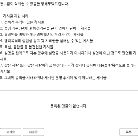
통보없이 삭제될 수 있음을 양해부탁드립니다.
대학소식
학습보기
- 게시글 제한 사례-
1. 정치적 목적이 있는 게시물
학습자료실
2. 특정 기관, 단체 및 행정기관을 근거 없이 비난하는 게시물
기자단소식
3. 특정인을 비방하거나 명예훼손의 우려가 있는 게시물
4. 영리목적의 상업성 광고 및 저작권을 침해할 수 있는 게시물
5. 욕설, 음란물 등 불건전한 게시물
참여하기
6. 실명을 원칙으로 하는 경우에 실명을 사용하지 아니하거나 실명이 아닌 것으로 판명된 게
시물
희망강좌신청
7. 같은 사람 또는 같은 사람이라고 인정되는 자가 같거나 유사한 내용을 반복적으로 올리는
게시물
자주묻는질문
8. 그밖에 공익을 저해하거나 게시판 운영 취지에 맞지 아니하는 게시물
1:1온라인상담
자치동아리
등록된 댓글이 없습니다.
이전글
다음글
목록