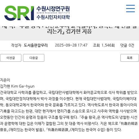
로그인
회원가입
마이페이지
수원시민자치대학 소개
새 책! 『주술 왕국 : 연산군부터 윤석열까지, 권력은 왜 신을 빌
리는가』 김가현 지음
수원시민자치대학 소개
작성자
도서출판갈무리
2025-09-28 17:47
조회
1,546회
댓글
0건
대학장 인사말
함께 걸어온 길
이전글
다음글
목록
함께하는 곳
지은이
수강신청
김가현 Kim Ga-hyun
건국대학교 사학과를 졸업하고, 국립대만사범대학에서 화어문교학으로 석사 학위를 받았으
학습과정 소개
며, 국립대만정치대학에서 박사 과정을 이수했다. 현재 국립대만사범대학, 국립타이베이대
학, 동오대학교에서 한국어와 한국 문화를 가르치고 있다. 역사학도로서 한국과 동아시아의
모집요강
기록을 파고드는 한편, 대만 현지에서 명리가를 스승으로 모시고 사주와 역학을 사사받으며
수강신청하기
오랫동안 인간의 운명과 믿음의 구조를 탐구해 왔다. 『주술 왕국』은 역사학도의 냉철한 시선
과 운명학에 대한 깊은 이해가 결합된 그의 첫 대중 역사 비평서다. 지은 책으로 『有趣的韓語
發音』(재미있는 한국어 발음), 『有趣的韓語課』(재미있는 한국어 수업) 등이 있다.
공지사항