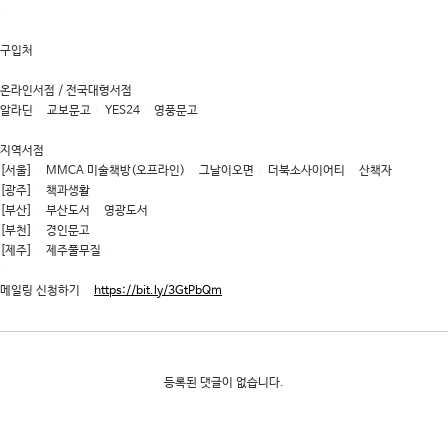
대학소식
구입처
학습보기
학습자료실
온라인서점 / 전국대형서점
알라딘 교보문고 YES24 영풍문고
기자단소식
지역서점
참여하기
[서울] MMCA 미술책방(오프라인) 그날이오면 더북소사이어티 산책자
[광주] 책과생활
희망강좌신청
[부산] 부산도서 영광도서
[부천] 경인문고
자주묻는질문
[제주] 제주풀무질
1:1온라인상담
메일링 신청하기
https://bit.ly/3GtPbQm
자치동아리
등록된 댓글이 없습니다.