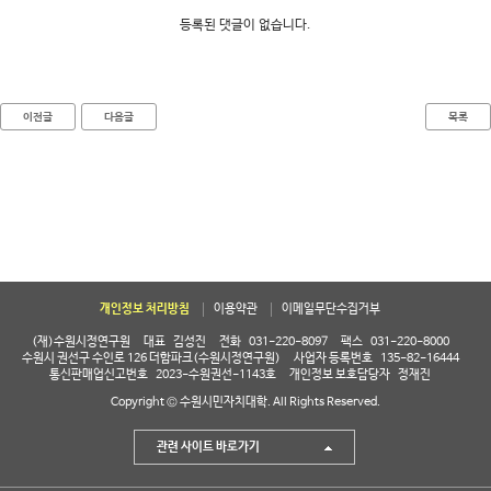
대학소식
등록된 댓글이 없습니다.
학습보기
학습자료실
이전글
다음글
목록
기자단소식
참여하기
희망강좌신청
자주묻는질문
1:1온라인상담
개인정보 처리방침
이용약관
이메일무단수집거부
자치동아리
(재)수원시정연구원
대표
김성진
전화
031-220-8097
팩스
031-220-8000
수원시 권선구 수인로 126 더함파크(수원시정연구원)
사업자 등록번호
135-82-16444
통신판매업신고번호
2023-수원권선-1143호
개인정보 보호담당자
정재진
Copyright © 수원시민자치대학. All Rights Reserved.
관련 사이트 바로가기