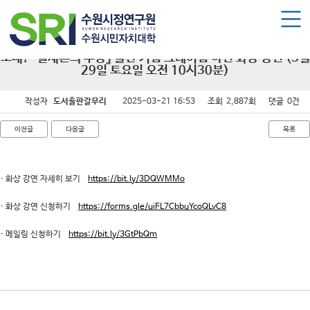
로그인
회원가입
마이페이지
수원시민자치대학 소개
초대! 『실재론의 부상』 출간 기념 그레이엄 하먼 화상 강연 (3월
29일 토요일 오전 10시30분)
수원시민자치대학 소개
작성자
도서출판갈무리
2025-03-21 16:53
조회
2,887회
댓글
0건
대학장 인사말
함께 걸어온 길
이전글
다음글
목록
함께하는 곳
· 화상 강연 자세히 보기
https://bit.ly/3DQWMMo
수강신청
· 화상 강연 신청하기
https://forms.gle/uiFL7CbbuYcoQLvC8
학습과정 소개
· 메일링 신청하기
https://bit.ly/3GtPbQm
모집요강
수강신청하기
공지사항