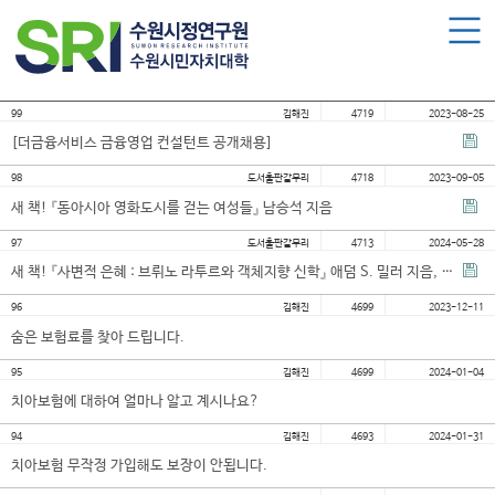
로그인
회원가입
마이페이지
수원시민자치대학 소개
99
김해진
4719
2023-08-25
수원시민자치대학 소개
[더금융서비스 금융영업 컨설턴트 공개채용]
대학장 인사말
98
도서출판갈무리
4718
2023-09-05
함께 걸어온 길
새 책! 『동아시아 영화도시를 걷는 여성들』 남승석 지음
함께하는 곳
97
도서출판갈무리
4713
2024-05-28
새 책! 『사변적 은혜 : 브뤼노 라투르와 객체지향 신학』 애덤 S. 밀러 지음, 안호성 옮김
수강신청
96
김해진
4699
2023-12-11
숨은 보험료를 찾아 드립니다.
학습과정 소개
95
김해진
4699
2024-01-04
모집요강
치아보험에 대하여 얼마나 알고 계시나요?
수강신청하기
94
김해진
4693
2024-01-31
치아보험 무작정 가입해도 보장이 안됩니다.
공지사항