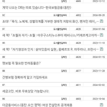
93
김해진
4665
2023-12-12
대학소식
계약 나오는 DB는 따로 있습니다-한국보험금융(동탄)
학습보기
92
도서출판갈무리
4653
2024-05-20
학습자료실
초대! 『육식, 노예제, 성별위계를 거부한 생태적 저항의 화신, 벤저민 레이』, 『죽음의 왕, 대서양의 해적…
기자단소식
91
도서출판갈무리
4635
2024-01-04
새 책! 『초월과 자기-초월 : 아우구스티누스부터 레비나스/키에르케고어까지』 메롤드 웨스트폴 지음, 김동규 …
참여하기
90
도서출판갈무리
4629
2023-11-10
새 책! 『자기생성과 인지 : 살아있음의 실현』 움베르또 R. 마뚜라나, 프란시스코 J. 바렐라 지음, 정현…
희망강좌신청
자주묻는질문
89
김해진
4626
2024-01-15
펫보험 꼭 필요한 반려동물은?
1:1온라인상담
자치동아리
88
김해진
4617
2023-11-29
간병보험 정확하게 알고 가입하세요
87
김해진
4611
2024-02-02
세금고민. 바로 무료상담 가능합니다.
86
김해진
4603
2023-10-04
더금융서비스(동탄.오산.평택) 여성 컨설턴트 공개채용