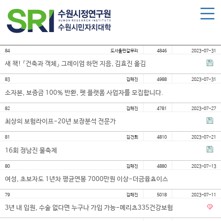
로그인
회원가입
마이페이지
수원시민자치대학 소개
84
도서출판갈무리
4846
2023-07-31
수원시민자치대학 소개
새 책! 『건축과 객체』 그레이엄 하먼 지음, 김효진 옮김
대학장 인사말
83
김해진
4988
2023-07-31
함께 걸어온 길
소자본, 보증금 100% 반환, 펫 플랫폼 사업자를 모집합니다.
함께하는 곳
82
김해진
4781
2023-07-27
최상의 보험라이프-20년 보장분석 전문가
수강신청
81
김건희
4810
2023-07-21
16회 정남진 물축제
학습과정 소개
80
김해진
4880
2023-07-13
모집요강
여성, 초보자도 1년차 평균연봉 7000만원 이상-더금융쵸이스
수강신청하기
79
김해진
5018
2023-07-11
3년 내 입원, 수술 없다면 누구나 가입 가능-메리츠335건강보험
공지사항