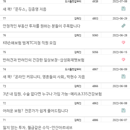
78
도서출판갈무리
4938
2023-07-08
대학소식
새 책! 『문두스』 김종영 지음
학습보기
77
김해진
4803
2023-06-29
학습자료실
안정적인 부동산 투자를 원하는 분들이 주목합니다
기자단소식
76
김해진
5060
2023-06-28
KB손해보험 범계TC지점 직원 모집
참여하기
75
김해진
5056
2023-06-15
반려견과 반려인의 건강한 일상보장-삼성화재펫보험
희망강좌신청
자주묻는질문
74
도서출판갈무리
4867
2023-06-09
새 책! 『온라인 커뮤니티, 영혼들의 사회』 박현수 지음
1:1온라인상담
자치동아리
73
김해진
4866
2023-06-08
3년 내 입원, 수술 없다면 누구나 가입 가능-메리츠335건강보험
72
김해진
4863
2023-06-08
어려운 보험? 전문가가 쉽게 풀어드립니다
71
김해진
4886
2023-06-07
잃지 않는 투자, 월급같은 수익-안산아르네브