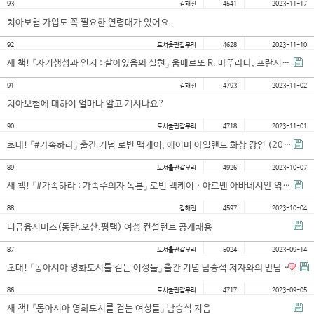
93
김해진
4541
2023-11-17
대학소식
치아보험 가입도 꼭 필요한 연령대가 있어요.
학습보기
92
도서출판갈무리
4628
2023-11-10
학습자료실
새 책! 『자기생성과 인지 : 살아있음의 실현』 움베르또 R. 마뚜라나, 프란시스코 J. 바렐라 지음, 정현…
기자단소식
91
김해진
4793
2023-11-02
치아보험에 대하여 얼마나 알고 계시나요?
참여하기
90
도서출판갈무리
4718
2023-11-01
초대! 『#가속하라』 출간 기념 로빈 맥케이, 에이미 아일랜드 화상 강연 (2023년 11월 4일 토 저녁 …
희망강좌신청
자주묻는질문
89
도서출판갈무리
4926
2023-10-07
새 책! 『#가속하라 : 가속주의자 독본』 로빈 맥케이 · 아르멘 아바네시안 엮음, 김효진 옮김
1:1온라인상담
자치동아리
88
김해진
4597
2023-10-04
더금융서비스(동탄.오산.평택) 여성 컨설턴트 공개채용
87
도서출판갈무리
5024
2023-09-14
초대! 『동아시아 영화도시를 걷는 여성들』 출간 기념 남승석 저자와의 만남 (2023년 9월 24일 일 오후…
86
도서출판갈무리
4717
2023-09-05
새 책! 『동아시아 영화도시를 걷는 여성들』 남승석 지음