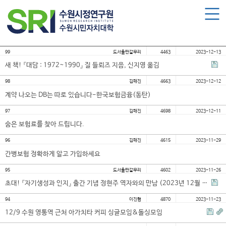
로그인
회원가입
마이페이지
수원시민자치대학 소개
99
도서출판갈무리
4463
2023-12-13
수원시민자치대학 소개
새 책! 『대담 : 1972~1990』 질 들뢰즈 지음, 신지영 옮김
대학장 인사말
98
김해진
4663
2023-12-12
함께 걸어온 길
계약 나오는 DB는 따로 있습니다-한국보험금융(동탄)
함께하는 곳
97
김해진
4698
2023-12-11
숨은 보험료를 찾아 드립니다.
수강신청
96
김해진
4615
2023-11-29
간병보험 정확하게 알고 가입하세요
학습과정 소개
95
도서출판갈무리
4602
2023-11-26
모집요강
초대! 『자기생성과 인지』 출간 기념 정현주 역자와의 만남 (2023년 12월 3일 일 오후 2시)
수강신청하기
94
이진형
4870
2023-11-23
12/9 수원 영통역 근처 아가치타 커피 싱글모임&돌싱모임
공지사항