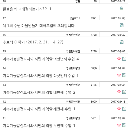
18
알롱
28
2017-05-27
대학소식
환불은 왜 오래걸리는거죠??
1
학습보기
17
금귤0811
4991
2017-05-03
학습자료실
제 1회 수원 마을만들기 대화모임에 초대합니다.
기자단소식
16
영원한이방인
4758
2017-04-29
수료식 (1학기 : 2017. 2. 21. ~ 4. 27)
참여하기
15
영원한이방인
5229
2017-04-06
지속가능발전도시와 시민의 역할 여섯번째 수업
4
희망강좌신청
자주묻는질문
14
영원한이방인
5036
2017-04-02
지속가능발전도시와 시민의 역할 다섯번째 수업
1
1:1온라인상담
자치동아리
13
영원한이방인
5175
2017-03-23
지속가능발전도시와 시민의 역할 네번째 수업
2
12
영원한이방인
5090
2017-03-18
지속가능발전도시와 시민의 역할 세번째 수업
1
11
영원한이방인
5481
2017-03-07
지속가능발전도시와 시민의 역할 두번째 수업
1