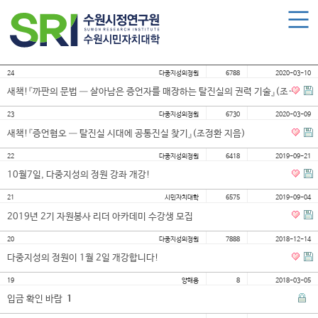
로그인
회원가입
마이페이지
수원시민자치대학 소개
24
다중지성의정원
6788
2020-03-10
수원시민자치대학 소개
새책!『까판의 문법 ― 살아남은 증언자를 매장하는 탈진실의 권력 기술』(조정환 지음)
대학장 인사말
23
다중지성의정원
6730
2020-03-09
함께 걸어온 길
새책!『증언혐오 ― 탈진실 시대에 공통진실 찾기』(조정환 지음)
함께하는 곳
22
다중지성의정원
6418
2019-09-21
10월7일, 다중지성의 정원 강좌 개강!
수강신청
21
시민자치대학
6575
2019-09-04
2019년 2기 자원봉사 리더 아카데미 수강생 모집
학습과정 소개
20
다중지성의정원
7888
2018-12-14
모집요강
다중지성의 정원이 1월 2일 개강합니다!
수강신청하기
19
양해용
8
2018-03-05
입금 확인 바람
1
공지사항