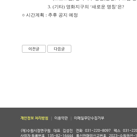
3. (기타) 영화지구의 ‘새로운 명칭’은?
○
시간계획 : 추후 공지 예정
이전글
다음글
개인정보 처리방침
이용약관
이메일무단수집거부
(재)수원시정연구원
대표
김성진
전화
031-220-8097
팩스
031-22
사업자 등록번호
135-82-16444
통신판매업신고번호
2023-수원권선-1