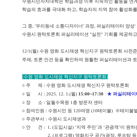
수원시민자치대학은 학습과정 이후 지속적인 활동을 연
학습의 효과를 극대화 하고, 학습자의 지역 참여 활성화를
그 중, '우리동네 소통디자이너' 과정, 퍼실리테이터 양성'
수원시 원탁토론회 퍼실리테이션 "실전" 기회를 제공하고
12/1(월) 수원 영화 도시재생 혁신지구 원탁토론회 사
주제, 토론 안건 등을 확인하여 원활한 퍼실리테이션과 
[수원 영화 도시재생 혁신지구 원탁토론회]
○ 주 제 : 수원 영화 도시재생 혁신지구 원탁토론회
○ 일 시 : 2025. 12. 1.(월)
15:00~17:30
★ 퍼실리테이터
○ 장 소 : 일월수목원 1층 방문자 센터
○ 참여인원 : 수원시민 등 120여명 (10테이블) ※테이
○ 주관부서 : 수원시 도시재생과
○ 안 건 :
1. (도입시설) ‘지역 주민’과 ‘관광객’이 원
2. (프로그램) 영화지구 공간(광장, 루프탑 등)을