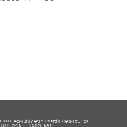
0-8000
수원시 권선구 수인로 126 더함파크(수원시정연구원)
143호
개인정보 보호담당자
정재진