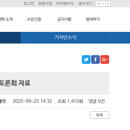
로그인
회원가입
마이페이지
글자크기 :
학 소개
수강신청
공지사항
참여하기
기자단소식
대학 소개
학습과정 소개
대학소식
희망강좌신청
모집요강
학습보기
자주묻는질문
길
수강신청하기
학습자료실
1:1온라인상담
기자단소식
자치동아리
탁토론회 자료
대학
2025-09-25 14:32
조회
1,410회
댓글
0건
목록