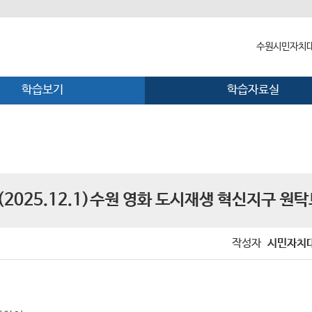
수원시민자치대
학습보기
학습자료실
수원시민자치
대학장 인사말
함께 걸어온 
함께하는 곳
(2025.12.1)수원 영화 도시재생 혁신지구 원
작성자
시민자치