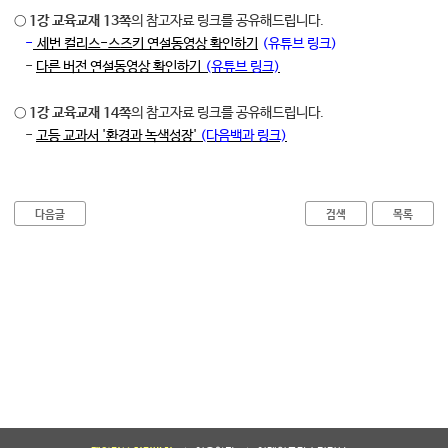
○
1강 교육교재 13쪽
의 참고자료 링크를 공유해드립니다.
대학소식
-
세번 컬리스-스즈키 연설동영상 확인하기
(유튜브 링크)
학습보기
-
다른 버전 연설동영상 확인하기
(유튜브 링크)
학습자료실
기자단소식
○
1강 교육교재 14쪽
의 참고자료 링크를 공유해드립니다.
-
고등 교과서 '환경과 녹색성장'
(다음백과 링크)
참여하기
희망강좌신청
다음글
검색
목록
자주묻는질문
1:1온라인상담
자치동아리