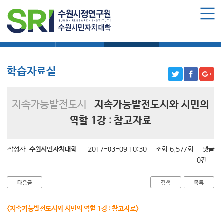
로그인
회원가입
마이페이지
대학소식
학습보기
학습자료실
기자단소식
수원시민자치대학 소개
수원시민자치대학 소개
학습자료실
대학장 인사말
함께 걸어온 길
지속가능발전도시
지속가능발전도시와 시민의
함께하는 곳
역할 1강 : 참고자료
수강신청
작성자
수원시민자치대학
2017-03-09 10:30
조회
6,577회
댓글
학습과정 소개
0건
모집요강
다음글
검색
목록
수강신청하기
<지속가능발전도시와 시민의 역할 1강 : 참고자료>
공지사항