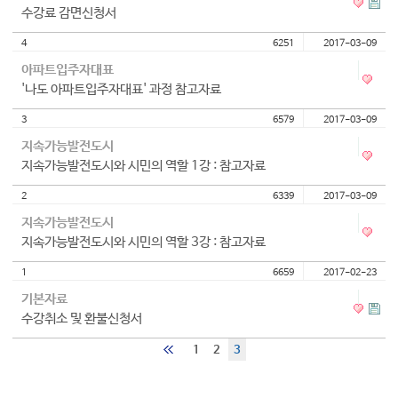
수강료 감면신청서
대학소식
4
6251
2017-03-09
학습보기
아파트입주자대표
학습자료실
'나도 아파트입주자대표' 과정 참고자료
기자단소식
3
6579
2017-03-09
참여하기
지속가능발전도시
지속가능발전도시와 시민의 역할 1강 : 참고자료
희망강좌신청
2
6339
2017-03-09
자주묻는질문
지속가능발전도시
1:1온라인상담
지속가능발전도시와 시민의 역할 3강 : 참고자료
자치동아리
1
6659
2017-02-23
기본자료
수강취소 및 환불신청서
1
2
3