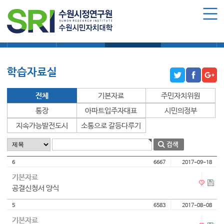
로그인
회원가입
마이페이지
대학소식
학습보기
학습자료실
기자단소식
수원시민자치대학 소개
수원시민자치대학 소개
학습자료실
대학장 인사말
함께 걸어온 길
전체
기본자료
주민자치위원
함께하는 곳
통장
아파트입주자대표
시민의정부
지속가능발전도시
소통으로 갈등다루기
수강신청
학습과정 소개
6
6667
2017-09-18
모집요강
기본자료
수강신청하기
공결신청서 양식
5
6583
2017-08-08
공지사항
기본자료