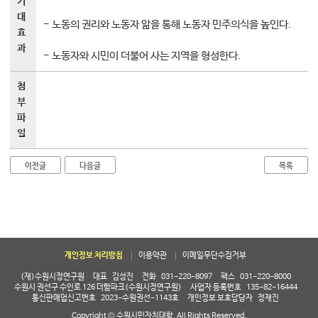
기
대
- 노동의 권리와 노동자 앎을 통해 노동자 민주의식을 높인다.
효
과
- 노동자와 시민이 더불어 사는 지역을 형성한다.
첨
부
파
일
이전글
다음글
목록
개인정보 처리방침
이용약관
이메일무단수집거부
(재)수원시정연구원
대표
김성진
전화
031-220-8097
팩스
031-220-8000
수원시 권선구 수인로 126 더함파크(수원시정연구원)
사업자 등록번호
135-82-16444
통신판매업신고번호
2023-수원권선-1143호
개인정보 보호담당자
정재진
Copyright © 수원시민자치대학. All Rights Reserved.