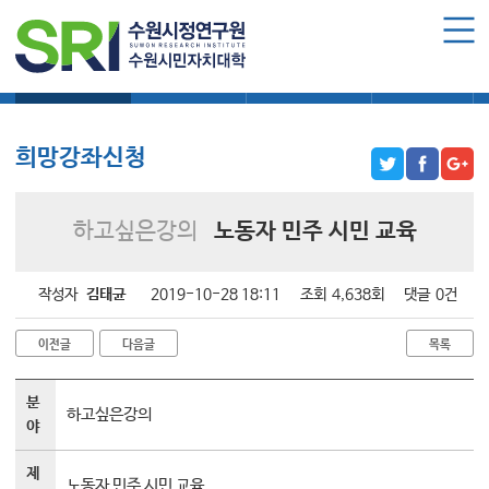
로그인
회원가입
마이페이지
희망강좌신청
자주묻는질문
1:1온라인상담
자치동아리
수원시민자치대학 소개
수원시민자치대학 소개
희망강좌신청
대학장 인사말
함께 걸어온 길
하고싶은강의
노동자 민주 시민 교육
함께하는 곳
수강신청
작성자
김태균
2019-10-28 18:11
조회
4,638회
댓글
0건
학습과정 소개
이전글
다음글
목록
모집요강
분
수강신청하기
하고싶은강의
야
공지사항
제
노동자 민주 시민 교육