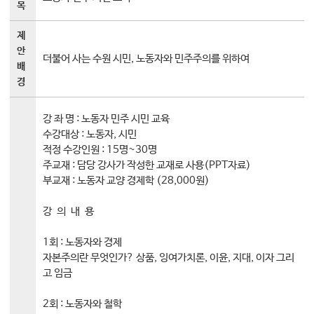
목
대학소식
제
학습보기
안
학습자료실
더불어 사는 수원 시민, 노동자와 민주주의를 위하여
배
기자단소식
경
참여하기
강 좌 명 : 노동자 민주 시민 교육
수강대상 : 노동자, 시민
희망강좌신청
적정 수강인원 : 15명~30명
주교재 : 담당 강사가 작성한 교재로 사용(PPT자료)
자주묻는질문
부교재 : 노동자 교양 경제학 (28,000원)
1:1온라인상담
자치동아리
강 의 내 용
1회 : 노동자와 경제
자본주의란 무엇인가? 상품, 잉여가치론, 이윤, 지대, 이자 그리
고 임금
2회 : 노동자와 철학