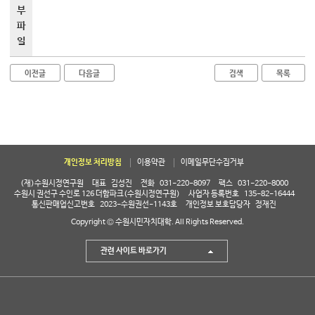
부
파
일
이전글
다음글
검색
목록
개인정보 처리방침
이용약관
이메일무단수집거부
(재)수원시정연구원
대표
김성진
전화
031-220-8097
팩스
031-220-8000
수원시 권선구 수인로 126 더함파크(수원시정연구원)
사업자 등록번호
135-82-16444
통신판매업신고번호
2023-수원권선-1143호
개인정보 보호담당자
정재진
Copyright © 수원시민자치대학. All Rights Reserved.
관련 사이트 바로가기