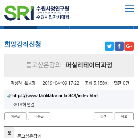
로그인
회원가입
마이페이지
희망강좌신청
자주묻는질문
1:1온라인상담
자치동아리
수원시민자치대학 소개
수원시민자치대학 소개
희망강좌신청
대학장 인사말
함께 걸어온 길
듣고싶은강의
퍼실리테이터과정
함께하는 곳
수강신청
작성자
윤보경
2019-04-09 17:22
조회
5,158회
댓글
0건
https://www.facilitator.or.kr:448/index.html
학습과정 소개
3818회 연결
모집요강
수강신청하기
이전글
다음글
검색
목록
공지사항
분
듣고싶은강의