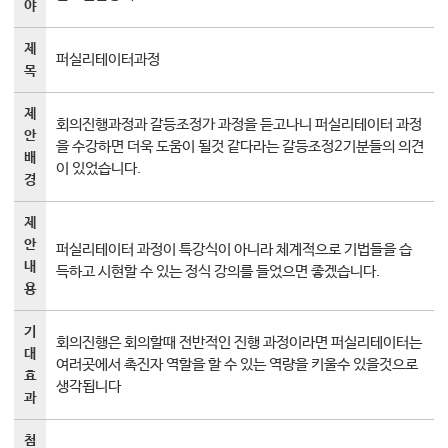
야
대학소식
제
학습보기
퍼실리테이터과정
목
학습자료실
기자단소식
제
회의진행과정과 갈등조정가 과정을 듣고나니 퍼실리테이터 과정
안
을 수강하면 더욱 도움이 될것 같다라는 갈등조정2기분들의 의견
배
참여하기
이 있었습니다.
경
희망강좌신청
제
자주묻는질문
안
퍼실리테이터 과정이 특강식이 아니라 체계적으로 기법들을 습
내
1:1온라인상담
득하고 시현할 수 있는 정식 강의를 들었으면 좋겠습니다.
용
자치동아리
기
회의진행은 회의할때 전반적인 진행 과정이라면 퍼실리테이터는
대
여러곳에서 촉진자 역할을 할 수 있는 역량을 키울수 있을것으로
효
생각됩니다
과
첨