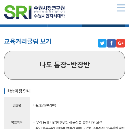
로그인
회원가입
마이페이지
학습과정 소개
모집요강
수강신청하기
수원시민자치대학 소개
수원시민자치대학 소개
교육커리큘럼 보기
대학장 인사말
함께 걸어온 길
함께하는 곳
나도 통장-반장반
수강신청
학습과정 소개
학습과정 안내
모집요강
강좌명
나도 통장(반장반)
수강신청하기
공지사항
학습목표
-
우리 동네 다양한 현장문제 공유를 통한 대안 모색
- 살기 좋은 우리 동네를 만들기 위한 다양한 소통능력 및 문제해결력