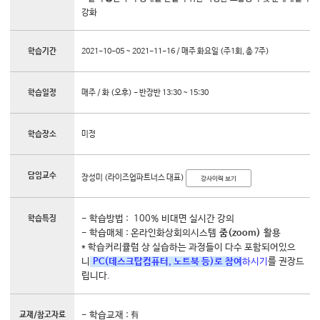
강화
대학소식
학습보기
학습기간
2021-10-05 ~ 2021-11-16 / 매주 화요일 (주1회, 총 7주)
학습자료실
기자단소식
학습일정
매주 / 화 (오후) - 반장반 13:30 ~ 15:30
참여하기
학습장소
미정
희망강좌신청
자주묻는질문
담임교수
장성미 (라이즈업파트너스 대표)
강사이력 보기
1:1온라인상담
자치동아리
학습특징
- 학습방법 : 100% 비대면 실시간 강의
- 학습매체 : 온라인화상회의시스템
줌(zoom)
활용
* 학습커리큘럼 상 실습하는 과정들이 다수 포함되어있으
니
PC(데스크탑컴퓨터, 노트북 등)로 참여
하시기
를 권장드
립니다.
교재/참고자료
- 학습교재 : 有