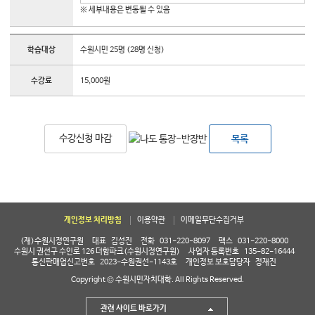
※ 세부내용은 변동될 수 있음
학습대상
수원시민 25명 (28명 신청)
수강료
15,000원
수강신청 마감
목록
개인정보 처리방침
이용약관
이메일무단수집거부
(재)수원시정연구원
대표
김성진
전화
031-220-8097
팩스
031-220-8000
수원시 권선구 수인로 126 더함파크(수원시정연구원)
사업자 등록번호
135-82-16444
통신판매업신고번호
2023-수원권선-1143호
개인정보 보호담당자
정재진
Copyright © 수원시민자치대학. All Rights Reserved.
관련 사이트 바로가기