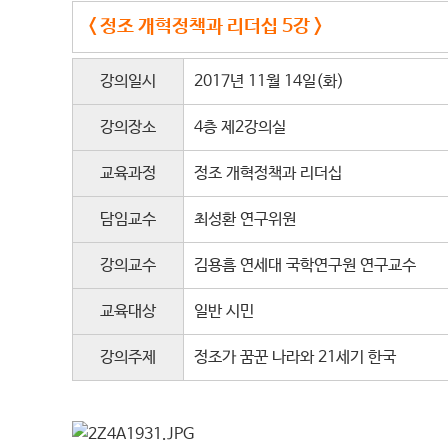
< 정조 개혁정책과 리더십 5강 >
강의일시
2017년 11월 14일(화)
강의장소
4층 제2강의실
교육과정
정조 개혁정책과 리더십
담임교수
최성환 연구위원
강의교수
김용흠 연세대 국학연구원 연구교수
교육대상
일반 시민
강의주제
정조가 꿈꾼 나라와 21세기 한국