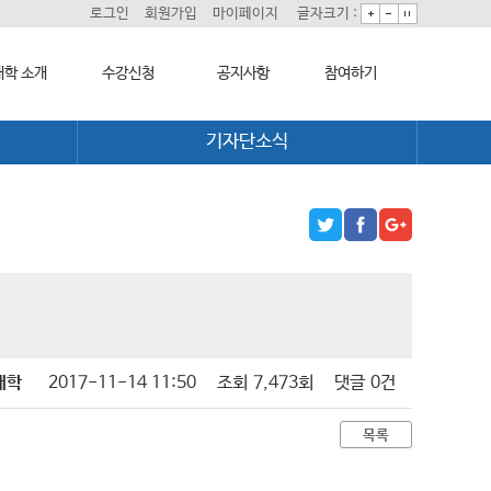
로그인
회원가입
마이페이지
글자크기 :
학 소개
수강신청
공지사항
참여하기
기자단소식
대학 소개
학습과정 소개
대학소식
희망강좌신청
모집요강
학습보기
자주묻는질문
길
수강신청하기
학습자료실
1:1온라인상담
기자단소식
자치동아리
대학
2017-11-14 11:50
조회
7,473회
댓글
0건
목록