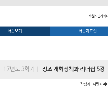
수원시민자치대
학습보기
학습자료실
수원시민자치
대학장 인사말
함께 걸어온 
함께하는 곳
17년도 3학기 |
정조 개혁정책과 리더십 5강
작성자
시민자치