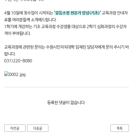
대학소식
4월 10일에 첫수업이 시작되는
'갈등조정 전문가 양성(기초)'
교육과정 안내자
학습보기
료를 여러분들께 소개해드립니다.
학습자료실
1학기에 개강하는 기초 교육과정 수강생을 대상으로 2학기 심화과정의 수강자
기자단소식
격이 부여됩니다.
교육과정에 관련된 문의는 수원시민자치대학 임제린 담당자에게 문의 주시기 바
참여하기
랍니다.
031)220-8080
희망강좌신청
자주묻는질문
1:1온라인상담
자치동아리
등록된 댓글이 없습니다.
이전글
다음글
목록