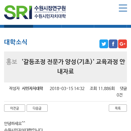
로그인
회원가입
마이페이지
대학소식
학습보기
학습자료실
기자단소식
수원시민자치대학 소개
수원시민자치대학 소개
대학소식
대학장 인사말
함께 걸어온 길
홍보
'갈등조정 전문가 양성(기초)' 교육과정 안
함께하는 곳
내자료
수강신청
작성자
시민자치대학
2018-03-15 14:32
조회
11,886회
댓글
학습과정 소개
0건
모집요강
이전글
다음글
목록
수강신청하기
안녕하세요^^
공지사항
수원시민자치대학입니다.