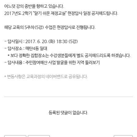
어느덧 강의 중반을 향하고 있습니다.
대학소식
2017년도 2학기 "알기 쉬운 재정교실" 현장답사 일정 공지해드립니다.
학습보기
학습자료실
해당 교육의 5주차(5강) 수업은 현장답사로 진행됩니다.
기자단소식
- 답사일시 : 2017. 6. 20.(화) 18:30 (5강)
- 답사장소 : 매탄4동 일대
참여하기
* 보다 정확한 집합장소는 수강생분들에게 별도 공지해드리도록 하겠습니다.
- 답사내용 : 주민참여예산 사업 발굴을 위한 지역 둘러보기
희망강좌신청
자주묻는질문
* 변동사항은 교육과정의 네이버밴드로 공유됩니다.
1:1온라인상담
자치동아리
등록된 댓글이 없습니다.