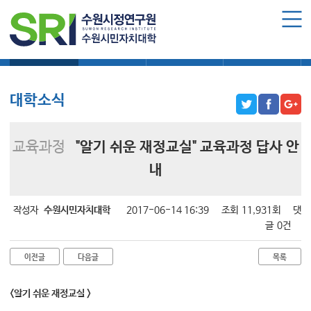
로그인
회원가입
마이페이지
대학소식
학습보기
학습자료실
기자단소식
수원시민자치대학 소개
수원시민자치대학 소개
대학소식
대학장 인사말
함께 걸어온 길
교육과정
"알기 쉬운 재정교실" 교육과정 답사 안
함께하는 곳
내
수강신청
작성자
수원시민자치대학
2017-06-14 16:39
조회
11,931회
댓
학습과정 소개
글
0건
모집요강
이전글
다음글
목록
수강신청하기
<알기 쉬운 재정교실 >
공지사항