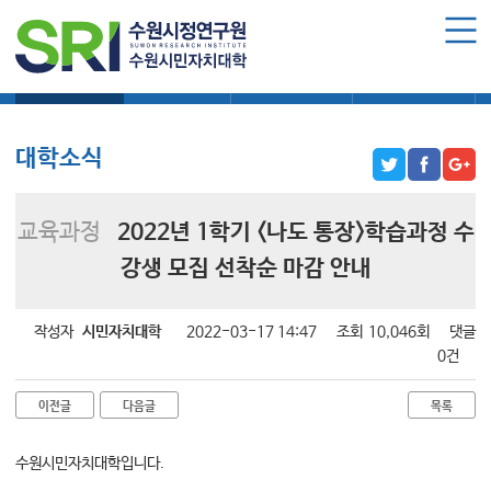
로그인
회원가입
마이페이지
대학소식
학습보기
학습자료실
기자단소식
수원시민자치대학 소개
수원시민자치대학 소개
대학소식
대학장 인사말
함께 걸어온 길
교육과정
2022년 1학기 <나도 통장>학습과정 수
함께하는 곳
강생 모집 선착순 마감 안내
수강신청
작성자
시민자치대학
2022-03-17 14:47
조회
10,046회
댓글
학습과정 소개
0건
모집요강
이전글
다음글
목록
수강신청하기
수원시민자치대학입니다.
공지사항