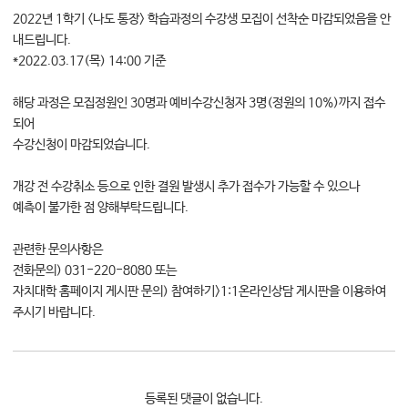
2022년 1학기 <나도 통장> 학습과정의 수강생 모집이 선착순 마감되었음을 안
대학소식
내드립니다.
학습보기
*2022.03.17(목) 14:00 기준
학습자료실
기자단소식
해당 과정은 모집정원인 30명과 예비수강신청자 3명(정원의 10%)까지 접수
되어
수강신청이 마감되었습니다.
참여하기
개강 전 수강취소 등으로 인한 결원 발생시 추가 접수가 가능할 수 있으나
희망강좌신청
예측이 불가한 점 양해부탁드립니다.
자주묻는질문
1:1온라인상담
관련한 문의사항은
전화문의) 031-220-8080 또는
자치동아리
자치대학 홈페이지 게시판 문의) 참여하기>1:1온라인상담 게시판을 이용하여
주시기 바랍니다.
등록된 댓글이 없습니다.