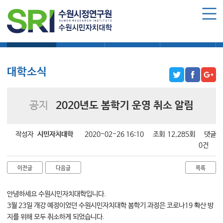
로그인
회원가입
마이페이지
대학소식
학습보기
학습자료실
기자단소식
수원시민자치대학 소개
수원시민자치대학 소개
대학소식
대학장 인사말
함께 걸어온 길
공지
2020년도 봄학기 운영 취소 알림
함께하는 곳
수강신청
작성자
시민자치대학
2020-02-26 16:10
조회
12,285회
댓글
0건
학습과정 소개
이전글
다음글
목록
모집요강
수강신청하기
안녕하세요 수원시민자치대학입니다.
3월 23일 개강 예정이었던 수원시민자치대학 봄학기 과정은 코로나19 확산 방
공지사항
지를 위해 모두 취소하게 되었습니다.