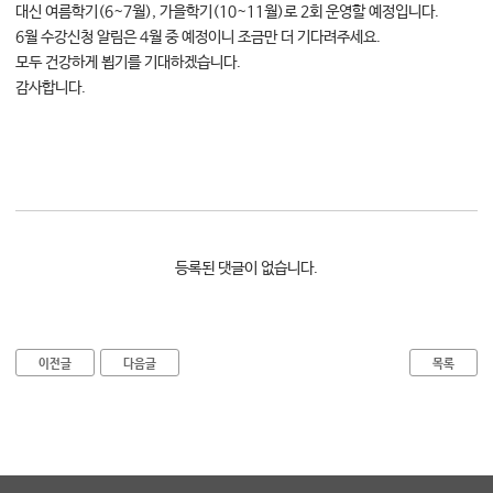
대신 여름학기(6~7월), 가을학기(10~11월)로 2회 운영할 예정입니다.
대학소식
6월 수강신청 알림은 4월 중 예정이니 조금만 더 기다려주세요.
학습보기
모두 건강하게 뵙기를 기대하겠습니다.
감사합니다.
학습자료실
기자단소식
참여하기
희망강좌신청
자주묻는질문
등록된 댓글이 없습니다.
1:1온라인상담
자치동아리
이전글
다음글
목록