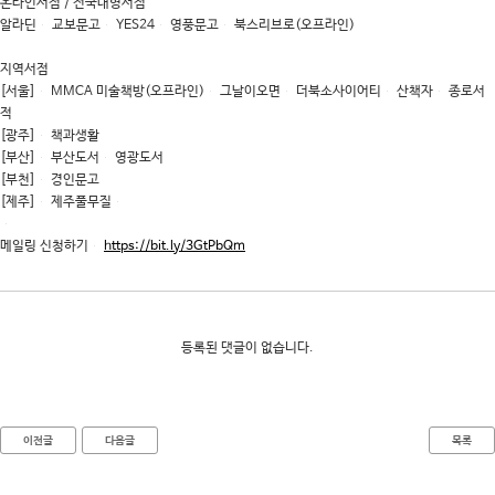
온라인서점 / 전국대형서점
알라딘 교보문고 YES24 영풍문고 북스리브로(오프라인)
지역서점
[서울] MMCA 미술책방(오프라인) 그날이오면 더북소사이어티 산책자 종로서
적
[광주] 책과생활
[부산] 부산도서 영광도서
[부천] 경인문고
[제주] 제주풀무질
메일링 신청하기
https://bit.ly/3GtPbQm
등록된 댓글이 없습니다.
이전글
다음글
목록