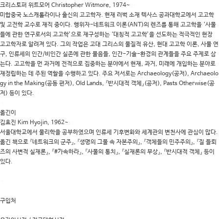
크리스토퍼 위트모어 Christopher Witmore, 1974~
대학소식
미합중국 노스캐롤라이나 출신의 고고학자. 현재 러벅 소재 텍사스 공과대학교에서 고고학
및 고전학 교수로 재직 중이다. 행위자-네트워크 이론(ANT)의 렌즈를 통해 고고학을 ‘사물
학습보기
들에 관한 연구로서의 고고학’으로 재구성하는 ‘대칭적 고고학’을 선도하는 적극적인 현장
학습자료실
고고학자로 알려져 있다. 그의 작업은 고대 그리스의 물질적 유산, 현대 고고학 이론, 사물 연
구, 인류세의 인간/비인간 실존에 관한 물음들, 인간-기술-환경의 관계들을 주요 주제로 삼
기자단소식
는다. 고고학을 먼 과거에 전적으로 집중하는 분야에서 현재, 과거, 미래에 개입하는 분야로
재정립하는 데 주된 역할을 수행하고 있다. 주요 저서로는 Archaeology(공저), Archaeolo
참여하기
gy in the Making(공동 편저), Old Lands, 『반시대적 객체』(공저), Pasts Otherwise(공
저) 등이 있다.
희망강좌신청
옮긴이
자주묻는질문
김효진 Kim Hyojin, 1962~
1:1온라인상담
서울대학교에서 물리학을 공부하였으며 인류세 기후변화와 세계관의 변천사에 관심이 많다.
옮긴 책으로 『네트워크의 군주』, 『생명의 그물 속 자본주의』, 『객체들의 민주주의』, 『질 들뢰
자치동아리
즈의 사변적 실재론』, 『#가속하라』, 『사물의 통치』, 『실재론의 부상』, 『반시대적 객체』 등이
있다.
구입처