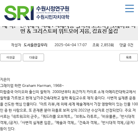
로그인
회원가입
마이페이지
수원시민자치대학 소개
새 책! 『반시대적 객체 : 객체지향 철학과 고고학』 그레이엄 하
먼 & 크리스토퍼 위트모어 지음, 김효진 옮김
수원시민자치대학 소개
작성자
도서출판갈무리
2025-04-04 17:07
조회
2,853회
댓글
0건
대학장 인사말
함께 걸어온 길
이전글
다음글
목록
함께하는 곳
지은이
수강신청
그레이엄 하먼 Graham Harman, 1968~
미합중국 아이오와 출신의 철학자. 2000년부터 최근까지 카이로 소재 아메리칸대학교에서
학습과정 소개
철학을 가르쳤고 현재 남가주건축대학교 철학 특임교수로 재직 중이다. 사변적 실재론 운동
을 선도한 핵심 인물이다. 『아트 리뷰』에 의해 세계 예술계에서 가장 영향력이 있는 인물 100
모집요강
인 중 한 사람으로, 또 존재론 분야 파올로 보찌 상의 2022년 수상자로 선정되었다. 주요 저
수강신청하기
서로는 『네트워크의 군주』, 『쿼드러플 오브젝트』, 『브뤼노 라투르』, 『비유물론』, 『반시대적
객체』(공저), 『사변적 실재론 입문』, 『예술과 객체』, 『건축과 객체』, 『반시대적 객체』(공저)
등이 있다.
공지사항