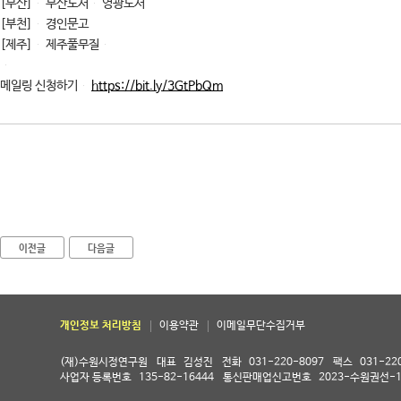
[부산] 부산도서 영광도서
[부천] 경인문고
[제주] 제주풀무질
메일링 신청하기
https://bit.ly/3GtPbQm
이전글
다음글
개인정보 처리방침
이용약관
이메일무단수집거부
(재)수원시정연구원
대표
김성진
전화
031-220-8097
팩스
031-22
사업자 등록번호
135-82-16444
통신판매업신고번호
2023-수원권선-1