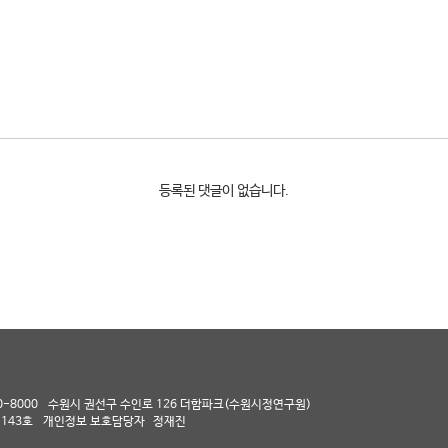
등록된 댓글이 없습니다.
0-8000
수원시 권선구 수인로 126 더함파크(수원시정연구원)
143호
개인정보 보호담당자
정재진