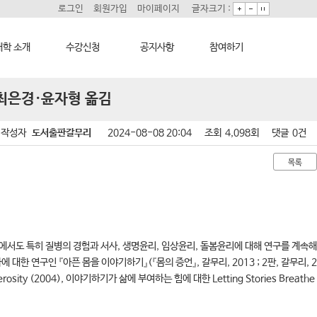
로그인
회원가입
마이페이지
글자크기 :
학 소개
수강신청
공지사항
참여하기
, 최은경·윤자형 옮김
대학 소개
학습과정 소개
대학소식
희망강좌신청
모집요강
학습보기
자주묻는질문
길
수강신청하기
학습자료실
1:1온라인상담
작성자
도서출판갈무리
2024-08-08 20:04
조회
4,098회
댓글
0건
기자단소식
자치동아리
목록
에서도 특히 질병의 경험과 서사, 생명윤리, 임상윤리, 돌봄윤리에 대해 연구를 계속해
대한 연구인 『아픈 몸을 이야기하기』(『몸의 증언』, 갈무리, 2013 ; 2판, 갈무리, 2
 (2004), 이야기하기가 삶에 부여하는 힘에 대한 Letting Stories Breathe