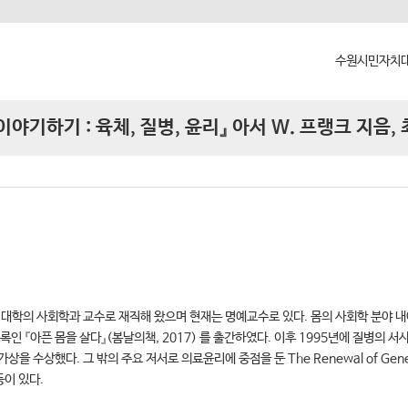
수원시민자치대
 이야기하기 : 육체, 질병, 윤리』 아서 W. 프랭크 지음
수원시민자치
대학장 인사말
함께 걸어온 
함께하는 곳
 대학의 사회학과 교수로 재직해 왔으며 현재는 명예교수로 있다. 몸의 사회학 분야 내
 『아픈 몸을 살다』(봄날의책, 2017) 를 출간하였다. 이후 1995년에 질병의 서사에 
했다. 그 밖의 주요 저서로 의료윤리에 중점을 둔 The Renewal of Generosity
등이 있다.